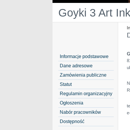
Goyki 3 Art In
I
D
G
Informacje podstawowe
8
Dane adresowe
u
Zamówienia publiczne
N
Statut
R
Regulamin organizacyjny
Ogłoszenia
t
Nabór pracowników
e
Dostępność